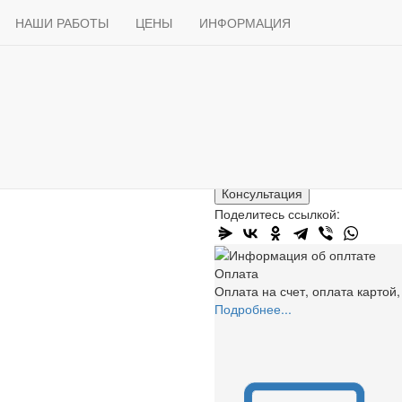
Продажа
АВТОСТЕКЛО ДЛЯ ЛЕГКОВЫХ АВТО
Боковые стекла
Acura
Доставка
НАШИ РАБОТЫ
Способы оплаты
ЦЕНЫ
ИНФОРМАЦИЯ
Статьи
Контакты
Боковое стекло Acura RSX
3 200 ₽
В корзину
Консультация
Поделитесь ссылкой:
Оплата
Оплата на счет, оплата картой
Подробнее...