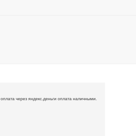
, установка, замена и ремонт автостекол в Москве
Боковое стекло Acura RSX
0
Купить в 1 клик
, оплата через яндекс.деньги оплата наличными.