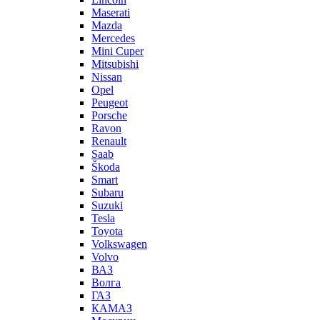
Maserati
Mazda
Mercedes
Mini Cuper
Mitsubishi
Nissan
Opel
Peugeot
Porsche
Ravon
Renault
Saab
Škoda
Smart
Subaru
Suzuki
Tesla
Toyota
Volkswagen
Volvo
ВАЗ
Волга
ГАЗ
КАМАЗ