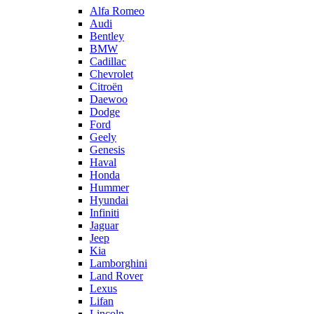
Alfa Romeo
Audi
Bentley
BMW
Cadillac
Chevrolet
Citroën
Daewoo
Dodge
Ford
Geely
Genesis
Haval
Honda
Hummer
Hyundai
Infiniti
Jaguar
Jeep
Kia
Lamborghini
Land Rover
Lexus
Lifan
Lincoln