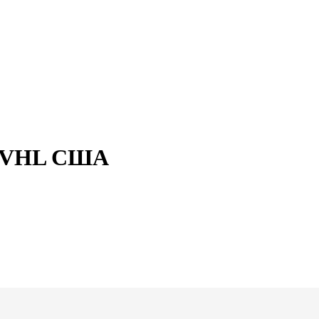
L, VHL США