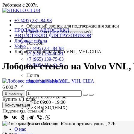
Работаем с 2007г.
+7 (495) 231-84-98
Обратный звонок для подтверждения записи
ПРОДАЖА АВТОСТЁКЛ
Запись на прием (мы перезвоним)
АВТОСТЕКЛО ДЛЯ ГРУЗОВИКОВ
Лобовые стёкла
Телефон
Volvo
+7 (495) 231-84-98
Лобовое стекло на Volvo VNL, VHL США
+7 (926) 160-60-81
+7 (965) 139-75-63
Лобовое стекло на Volvo VN
+7 (969) 115-35-35
Почта
glass@steklo-club.ru
6 000 ₽
Время работы
В корзину
Пн-Пт 09:00 - 20:00
Купить в 1 клик
Сб-Вс 09:00 - 19:00
Консультация
(БЕЗ ВЫХОДНЫХ)
Поделитесь ссылкой:
Наш адрес
Россия, Москва, Южнопортовая улица, 22Б
О нас
Оплата