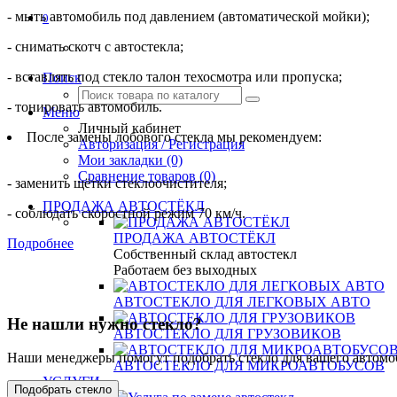
- мыть автомобиль под давлением (автоматической мойки);
0
- снимать скотч с автостекла;
- вставлять под стекло талон техосмотра или пропуска;
Поиск
- тонировать автомобиль.
Меню
Личный кабинет
После замены лобового стекла мы рекомендуем:
Авторизация / Регистрация
Мои закладки (0)
Сравнение товаров (0)
- заменить щётки стеклоочистителя;
ПРОДАЖА АВТОСТЁКЛ
- соблюдать скоростной режим 70 км/ч.
ПРОДАЖА АВТОСТЁКЛ
Подробнее
Собственный склад автостекл
Работаем без выходных
АВТОСТЕКЛО ДЛЯ ЛЕГКОВЫХ АВТО
Не нашли нужно стекло?
АВТОСТЕКЛО ДЛЯ ГРУЗОВИКОВ
Наши менеджеры помогут подобрать стекло для вашего автомоб
АВТОСТЕКЛО ДЛЯ МИКРОАВТОБУСОВ
УСЛУГИ
Подобрать стекло