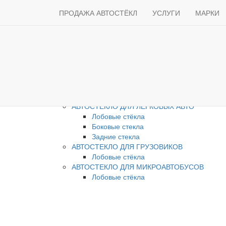
Работаем с 2007г.
ПРОДАЖА АВТОСТЁКЛ
+7 (495) 231-84-98
УСЛУГИ
МАРКИ
О нас
ПРОДАЖА АВТОСТЁКЛ
АВТОСТЕКЛО ДЛЯ ЛЕГКОВЫХ АВТО
Лобовые стёкла
Боковые стекла
Задние стекла
АВТОСТЕКЛО ДЛЯ ГРУЗОВИКОВ
Лобовые стёкла
АВТОСТЕКЛО ДЛЯ МИКРОАВТОБУСОВ
Лобовые стёкла