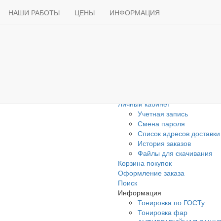
Продажа
Карта сайта
Доставка
НАШИ РАБОТЫ
Способы оплаты
ЦЕНЫ
ИНФОРМАЦИЯ
Статьи
Контакты
Карта сайта
Товары со скидкой
Личный кабинет
Учетная запись
Смена пароля
Список адресов доставки
История заказов
Файлы для скачивания
Корзина покупок
Оформление заказа
Поиск
Информация
Тонировка по ГОСТу
Тонировка фар