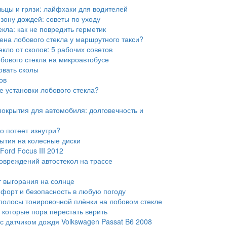
льцы и грязи: лайфхаки для водителей
езону дождей: советы по уходу
кла: как не повредить герметик
ена лобового стекла у маршрутного такси?
кло от сколов: 5 рабочих советов
бового стекла на микроавтобусе
овать сколы
ов
е установки лобового стекла?
окрытия для автомобиля: долговечность и
ло потеет изнутри?
ытия на колесные диски
Ford Focus III 2012
повреждений автостекол на трассе
т выгорания на солнце
мфорт и безопасность в любую погоду
олосы тонировочной плёнки на лобовом стекле
 которые пора перестать верить
 с датчиком дождя Volkswagen Passat B6 2008