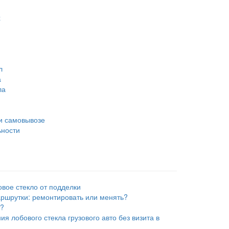
х
л
а
ла
и самовывозе
ьности
овое стекло от подделки
ршрутки: ремонтировать или менять?
е?
я лобового стекла грузового авто без визита в