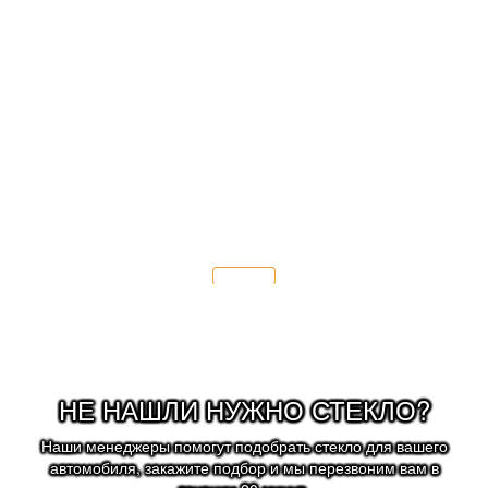
После замены лобового стекла мы
рекомендуем:
- заменить щётки стеклоочистителя;
- соблюдать скоростной режим 70 км/ч.
Подробнее
НЕ НАШЛИ НУЖНО СТЕКЛО?
Наши менеджеры помогут подобрать стекло для вашего
автомобиля, закажите подбор и мы перезвоним вам в