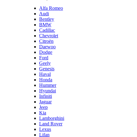
Alfa Romeo
Audi
Bentley
BMW
Cadillac
Chevrolet
Citroën
Daewoo
Dodge
Ford
Geely
Genesis
Haval
Honda
Hummer
Hyundai
Infiniti
Jaguar
Jeep
Kia
Lamborghini
Land Rover
Lexus
Lifan