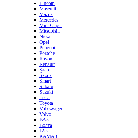
Lincoln
Maserati
Mazda
Mercedes
Mini Cuper
Mitsubishi
Nissan
Opel
Peugeot
Porsche
Ravon
Renault
Saab
Škoda
Smart
Subaru
Suzuki
Tesla
Toyota
Volkswagen
Volvo
ВАЗ
Волга
ГАЗ
КАМАЗ