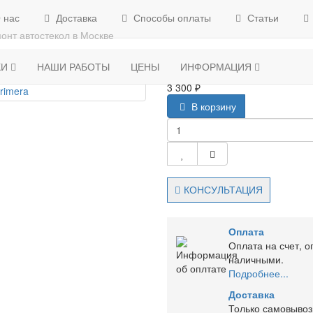
 нас
Доставка
Способы оплаты
Статьи
АВТОСТЕКЛО ДЛЯ ЛЕГКОВЫХ АВТО
Боковые стекла
Nissan
онт автостекол в Москве
Боковое стекло Nissan Primera
КИ
НАШИ РАБОТЫ
ЦЕНЫ
ИНФОРМАЦИЯ
3 300 ₽
В корзину
КОНСУЛЬТАЦИЯ
Оплата
Оплата на счет, о
наличными.
Подробнее...
Доставка
Только самовывоз