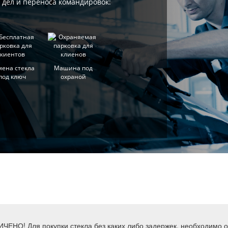
х дел и переноса командировок:
мена стекла
Машина под
под ключ
охраной
ИЧЕНО! Для покупки стекла без каких либо задержек, необходимо 