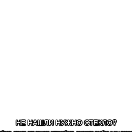
- тонировать авт
После замены ло
- заменить щётки
- соблюдать скор
НЕ НАШЛИ НУЖНО СТЕКЛО?