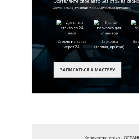
Осатвляйте свое авто без отрыва свои
(охраняемая, крытая и отаплеваемая парковка)
Стекло на заказ
Парковка
За
через 24!
(теплая, крытая)
ЗАПИСАТЬСЯ К МАСТЕРУ
Количество стекл - ОГРАН