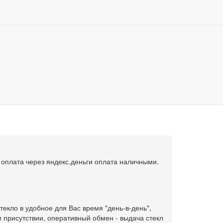
, установка, замена и ремонт автостекол в Москве
Боковое стекло Volkswagen Tiguan
0
an
Купить в 1 клик
, оплата через яндекс.деньги оплата наличными.
текло в удобное для Вас время "день-в-день",
 присутствии, оперативный обмен - выдача стекл