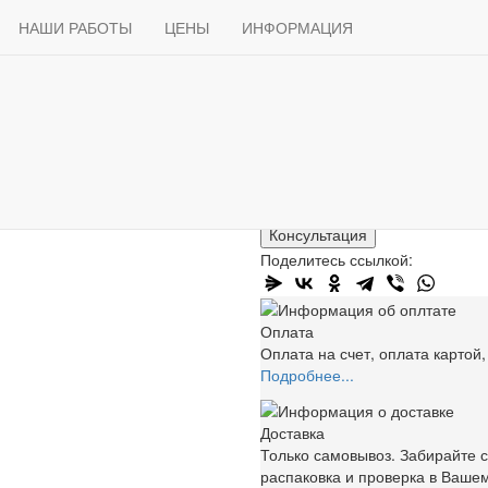
Продажа
ОСТЕКЛО ДЛЯ ЛЕГКОВЫХ АВТО
Боковые стекла
Volkswagen
Доставка
НАШИ РАБОТЫ
Способы оплаты
ЦЕНЫ
ИНФОРМАЦИЯ
Статьи
Контакты
оковое стекло Volkswagen Tigu
3 500 ₽
В корзину
Консультация
Поделитесь ссылкой:
Оплата
Оплата на счет, оплата картой
Подробнее...
Доставка
Только самовывоз. Забирайте с
распаковка и проверка в Вашем