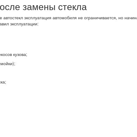
после замены стекла
е автостекл эксплуатация автомобиля не ограничивается, но начи
авил эксплуатации:
косов кузова;
мойки);
ка;
: