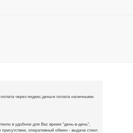
, установка, замена и ремонт автостекол в Москве
обовое стекло Dodge Ram DR-DH
0
DH
Купить в 1 клик
, оплата через яндекс.деньги оплата наличными.
текло в удобное для Вас время "день-в-день",
 присутствии, оперативный обмен - выдача стекл