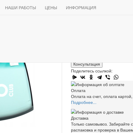
Продажа
ТОСТЕКЛО ДЛЯ ЛЕГКОВЫХ АВТО
Лобовые стёкла
Dodge
Л
Доставка
НАШИ РАБОТЫ
Способы оплаты
ЦЕНЫ
ИНФОРМАЦИЯ
Статьи
Контакты
обовое стекло Dodge Ram DR-
10 400 ₽
В корзину
Консультация
Поделитесь ссылкой:
Оплата
Оплата на счет, оплата картой
Подробнее...
Доставка
Только самовывоз. Забирайте с
распаковка и проверка в Вашем