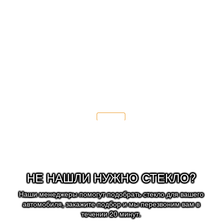
После замены лобового стекла мы
рекомендуем:
- заменить щётки стеклоочистителя;
- соблюдать скоростной режим 70 км/ч.
Подробнее
НЕ НАШЛИ НУЖНО СТЕКЛО?
Наши менеджеры помогут подобрать стекло для вашего
автомобиля, закажите подбор и мы перезвоним вам в
течении 20 минут.