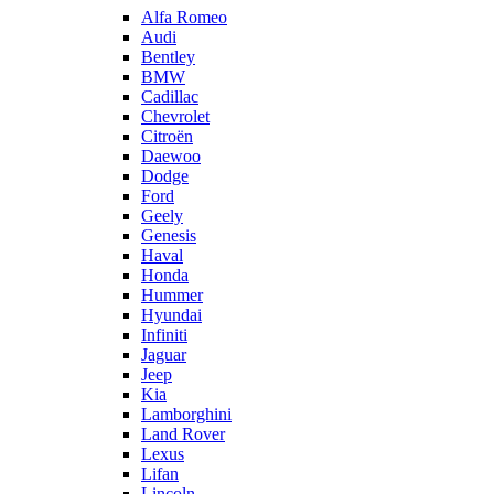
Alfa Romeo
Audi
Bentley
BMW
Cadillac
Chevrolet
Citroën
Daewoo
Dodge
Ford
Geely
Genesis
Haval
Honda
Hummer
Hyundai
Infiniti
Jaguar
Jeep
Kia
Lamborghini
Land Rover
Lexus
Lifan
Lincoln