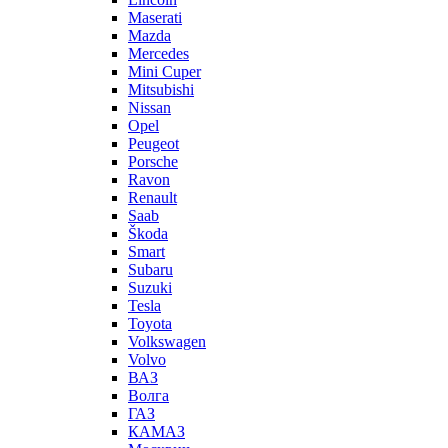
Maserati
Mazda
Mercedes
Mini Cuper
Mitsubishi
Nissan
Opel
Peugeot
Porsche
Ravon
Renault
Saab
Škoda
Smart
Subaru
Suzuki
Tesla
Toyota
Volkswagen
Volvo
ВАЗ
Волга
ГАЗ
КАМАЗ