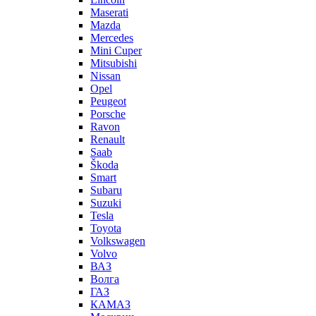
Maserati
Mazda
Mercedes
Mini Cuper
Mitsubishi
Nissan
Opel
Peugeot
Porsche
Ravon
Renault
Saab
Škoda
Smart
Subaru
Suzuki
Tesla
Toyota
Volkswagen
Volvo
ВАЗ
Волга
ГАЗ
КАМАЗ