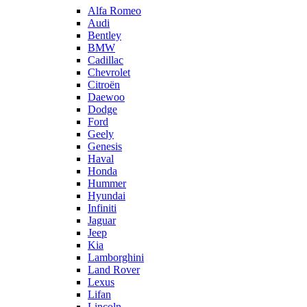
Alfa Romeo
Audi
Bentley
BMW
Cadillac
Chevrolet
Citroën
Daewoo
Dodge
Ford
Geely
Genesis
Haval
Honda
Hummer
Hyundai
Infiniti
Jaguar
Jeep
Kia
Lamborghini
Land Rover
Lexus
Lifan
Lincoln