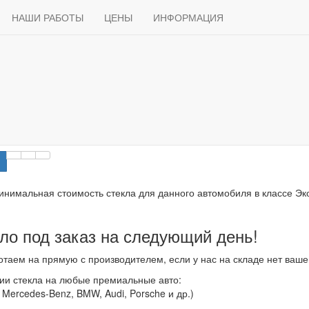
Продажа
ПРОДАЖА АВТОСТЁКЛ
АВТОСТЕКЛО ДЛЯ ЛЕГКОВЫХ АВ
Доставка
НАШИ РАБОТЫ
Способы оплаты
ЦЕНЫ
ИНФОРМАЦИЯ
Статьи
Контакты
Лобовые стекла для Ho
Сортировать
Показыв
текло Honda Shuttle
инимальная стоимость стекла для данного автомобиля в классе Экон
ло под заказ на следующий день!
таем на прямую с производителем, если у нас на складе нет вашего
ии стекла на любые премиальные авто:
, Mercedes-Benz, BMW, Audi, Porsche и др.)