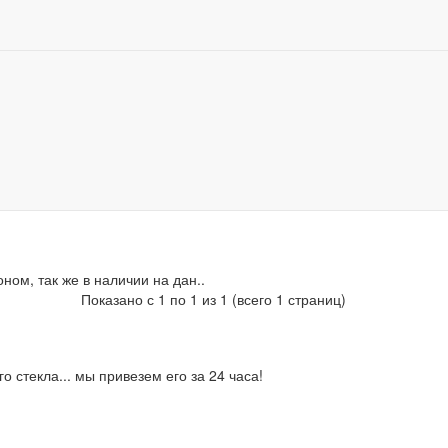
, установка, замена и ремонт автостекол в Москве
ТО
Лобовые стёкла
Honda
Shuttle
0
nda Shuttle
ать:
16
ом, так же в наличии на дан..
Показано с 1 по 1 из 1 (всего 1 страниц)
 стекла... мы привезем его за 24 часа!