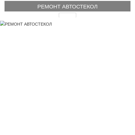
РЕМОНТ АВТОСТЕКОЛ
Подробнее
Время на замену по
регламенту
Установка лобового стекла занимает
время от 1 часа до 3. В зависимости от
типа автомобиля и установленного
стекла.
Замена бокового автостекла занимает
от 30 минут до 1,5 часа. От сложности