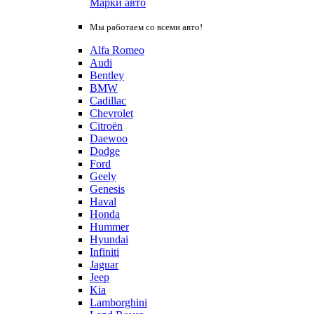
Марки авто
Мы работаем со всеми авто!
Alfa Romeo
Audi
Bentley
BMW
Cadillac
Chevrolet
Citroën
Daewoo
Dodge
Ford
Geely
Genesis
Haval
Honda
Hummer
Hyundai
Infiniti
Jaguar
Jeep
Kia
Lamborghini