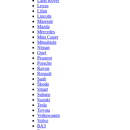
Land Rover
Lexus
Lifan
Lincoln
Maserati
Mazda
Mercedes
Mini Cuper
Mitsubishi
Nissan
Opel
Peugeot
Porsche
Ravon
Renault
Saab
Škoda
Smart
Subaru
Suzuki
Tesla
Toyota
Volkswagen
Volvo
ВАЗ