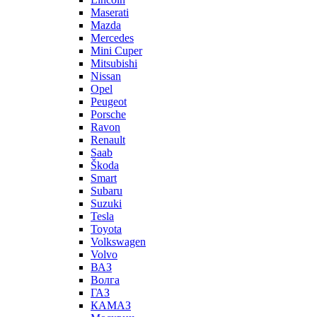
Maserati
Mazda
Mercedes
Mini Cuper
Mitsubishi
Nissan
Opel
Peugeot
Porsche
Ravon
Renault
Saab
Škoda
Smart
Subaru
Suzuki
Tesla
Toyota
Volkswagen
Volvo
ВАЗ
Волга
ГАЗ
КАМАЗ