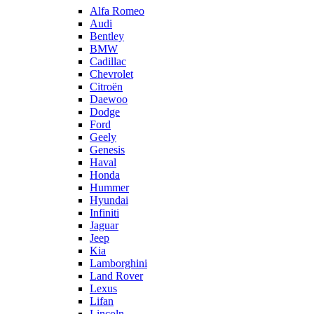
Alfa Romeo
Audi
Bentley
BMW
Cadillac
Chevrolet
Citroën
Daewoo
Dodge
Ford
Geely
Genesis
Haval
Honda
Hummer
Hyundai
Infiniti
Jaguar
Jeep
Kia
Lamborghini
Land Rover
Lexus
Lifan
Lincoln