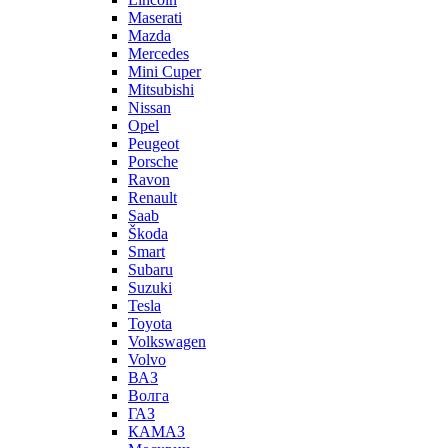
Maserati
Mazda
Mercedes
Mini Cuper
Mitsubishi
Nissan
Opel
Peugeot
Porsche
Ravon
Renault
Saab
Škoda
Smart
Subaru
Suzuki
Tesla
Toyota
Volkswagen
Volvo
ВАЗ
Волга
ГАЗ
КАМАЗ