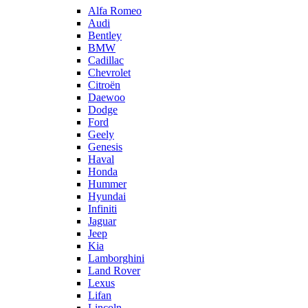
Alfa Romeo
Audi
Bentley
BMW
Cadillac
Chevrolet
Citroën
Daewoo
Dodge
Ford
Geely
Genesis
Haval
Honda
Hummer
Hyundai
Infiniti
Jaguar
Jeep
Kia
Lamborghini
Land Rover
Lexus
Lifan
Lincoln