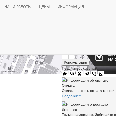
Продажа
Доставка
НАШИ РАБОТЫ
Способы оплаты
ЦЕНЫ
ИНФОРМАЦИЯ
Статьи
Контакты
СТЕКЛО ДЛЯ ЛЕГКОВЫХ АВТО
Лобовые стёкла
Volkswagen
бовое стекло Volkswagen Golf P
7 000 ₽
В корзину
Консультация
Поделитесь ссылкой:
Оплата
Оплата на счет, оплата картой
Подробнее...
Доставка
Только самовывоз. Забирайте с