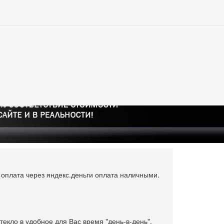
, установка, замена и ремонт автостекол в Москве
Лобовое стекло Volkswagen Golf Plus
0
lus
Купить в 1 клик
, оплата через яндекс.деньги оплата наличными.
текло в удобное для Вас время "день-в-день",