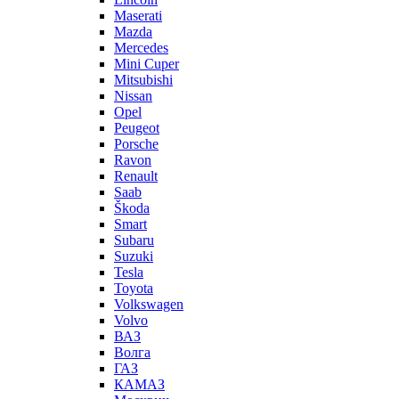
Maserati
Mazda
Mercedes
Mini Cuper
Mitsubishi
Nissan
Opel
Peugeot
Porsche
Ravon
Renault
Saab
Škoda
Smart
Subaru
Suzuki
Tesla
Toyota
Volkswagen
Volvo
ВАЗ
Волга
ГАЗ
КАМАЗ