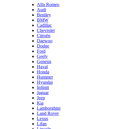
Alfa Romeo
Audi
Bentley
BMW
Cadillac
Chevrolet
Citroën
Daewoo
Dodge
Ford
Geely
Genesis
Haval
Honda
Hummer
Hyundai
Infiniti
Jaguar
Jeep
Kia
Lamborghini
Land Rover
Lexus
Lifan
Lincoln