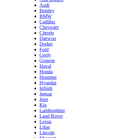
Audi
Bentley
BMW
Cadillac
Chevrolet
Citroën
Daewoo
Dodge
Ford
Geely
Genesis
Haval
Honda
Hummer
Hyundai
Infiniti
Jaguar
Jeep
Kia
Lamborghini
Land Rover
Lexus
Lifan
Lincoln