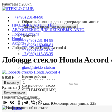
Работаем с 2007г.
+7 (495) 231-84-98
Обратный звонок для подтверждения записи
ПРОДАЖА АВТОСТЁКЛ
Запись на прием (мы перезвоним)
АВТОСТЕКЛО ДЛЯ ЛЕГКОВЫХ АВТО
Лобовые стёкла
Телефон
Honda
+7 (495) 231-84-98
Accord
+7 (926) 160-60-81
Лобовое стекло Honda Accord 4
+7 (965) 139-75-63
+7 (969) 115-35-35
Лобовое стекло Honda Accord 
Почта
glass@steklo-club.ru
Время работы
6 950 ₽
Пн-Пт 09:00 - 20:00
В корзину
Сб-Вс 09:00 - 19:00
Купить в 1 клик
(БЕЗ ВЫХОДНЫХ)
Консультация
Поделитесь ссылкой:
Наш адрес
Россия, Москва, Южнопортовая улица, 22Б
О нас