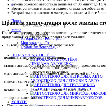
Замена бокового автостекла занимает от 30 минут до 1,5
0
Время установки и замены заднего стекла потребуется от 
Все работы выполняются мастерами с опытом более 5 лет
Поиск
Правила эксплуатация после замены ст
Меню
После завершения всех работ по замене и установке автостекл
Личный кабинет
придерживаться ряд простых правил эксплуатации:
Авторизация / Регистрация
Мои закладки (0)
В течении первых 3-х суток запрещается:
Сравнение товаров (0)
ПРОДАЖА АВТОСТЁКЛ
- поднимать автомобиль на подъемник;
ПРОДАЖА АВТОСТЁКЛ
- ставить автомобиль на бордюр, во избежании перекосов кузов
Собственный склад автостекл
Работаем без выходных
- мыть автомобиль под давлением (автоматической мойки);
АВТОСТЕКЛО ДЛЯ ЛЕГКОВЫХ АВТО
- снимать скотч с автостекла;
АВТОСТЕКЛО ДЛЯ ГРУЗОВИКОВ
- вставлять под стекло талон техосмотра или пропуска;
- тонировать автомобиль.
АВТОСТЕКЛО ДЛЯ МИКРОАВТОБУСОВ
УСЛУГИ
После замены лобового стекла мы рекомендуем: